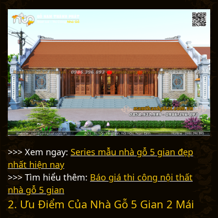
>>> Xem ngay:
Series mẫu nhà gỗ 5 gian đẹp
nhất hiện nay
>>> Tìm hiểu thêm:
Báo giá thi công nội thất
nhà gỗ 5 gian
2. Ưu Điểm Của Nhà Gỗ 5 Gian 2 Mái