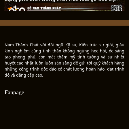
Tên gọi "bức bàn" xuất phát từ cấu tạo của từng
cánh cửa, trong đó phần thân cửa được ghép từ
các tấm ván gỗ lớn (gọi là bức) nằm trong hệ
khung gỗ chắc chắn.
Nam Thành Phát với đội ngũ Kỹ sư, Kiến trúc sư giỏi, giàu
kinh nghiệm cùng tinh thần không ngừng học hỏi, óc sáng
tạo phong phú, con mắt thẩm mỹ tinh tường và sự nhiệt
huyết cao nhất luôn luôn sẵn sàng để gửi tới quý khách hàng
những công trình độc đáo có chất lượng hoàn hảo, đạt trình
độ và đẳng cấp cao.
Fanpage