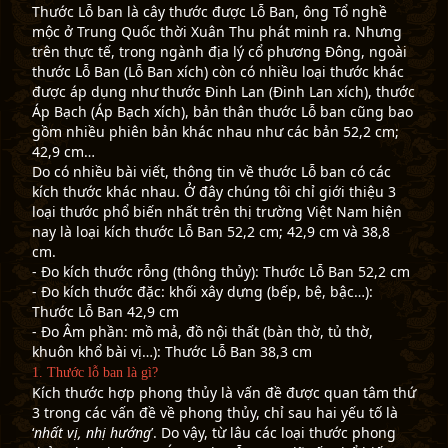
Thước Lỗ ban là cây thước được Lỗ Ban, ông Tổ nghề
mộc ở Trung Quốc thời Xuân Thu phát minh ra. Nhưng
trên thực tế, trong ngành địa lý cổ phương Đông, ngoài
thước Lỗ Ban (Lỗ Ban xích) còn có nhiều loại thước khác
được áp dụng như thước Đinh Lan (Đinh Lan xích), thước
Áp Bạch (Áp Bạch xích), bản thân thước Lỗ ban cũng bao
gồm nhiều phiên bản khác nhau như các bản 52,2 cm;
42,9 cm…
Do có nhiều bài viết, thông tin về thước Lỗ ban có các
kích thước khác nhau. Ở đây chúng tôi chỉ giới thiệu 3
loại thước phổ biến nhất trên thị trường Việt Nam hiện
nay là loại kích thước Lỗ Ban 52,2 cm; 42,9 cm và 38,8
cm.
- Đo kích thước rỗng (thông thủy): Thước Lỗ Ban 52,2 cm
- Đo kích thước đặc: khối xây dựng (bếp, bệ, bậc…):
Thước Lỗ Ban 42,9 cm
- Đo Âm phần: mồ mả, đồ nội thất (bàn thờ, tủ thờ,
khuôn khổ bài vị…): Thước Lỗ Ban 38,3 cm
1. Thước lỗ ban là gì?
Kích thước hợp phong thủy là vấn đề được quan tâm thứ
3 trong các vấn đề về phong thủy, chỉ sau hai yếu tố là
‘
nhất vị, nhị hướng
’. Do vậy, từ lâu các loại thước phong