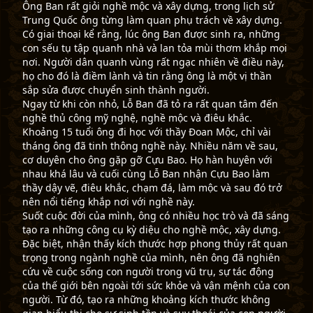
Ông Ban rất giỏi nghề mộc và xây dựng, trong lịch sử
Trung Quốc ông từng làm quan phụ trách về xây dựng.
Có giai thoại kể rằng, lúc ông Ban được sinh ra, những
con sếu tụ tập quanh nhà và lan tỏa mùi thơm khắp mọi
nơi. Người dân quanh vùng rất ngạc nhiên về điều này,
họ cho đó là điềm lành và tin rằng ông là một vị thần
sắp sửa được chuyển sinh thành người.
Ngay từ khi còn nhỏ, Lỗ Ban đã tỏ ra rất quan tâm đến
nghề thủ công mỹ nghệ, nghề mộc và điêu khắc.
Khoảng 15 tuổi ông đi học với thầy Đoan Mộc, chỉ vài
tháng ông đã tinh thông nghề này. Nhiều năm về sau,
cơ duyên cho ông gặp gỡ Cựu Bao. Họ hàn huyên với
nhau khá lâu và cuối cùng Lỗ Ban nhận Cựu Bao làm
thầy dậy vẽ, điêu khắc, chạm đá, làm mộc và sau đó trở
nên nổi tiếng khắp nơi với nghề này.
Suốt cuộc đời của mình, ông có nhiều học trò và đã sáng
tạo ra những công cụ kỳ diệu cho nghề mộc, xây dựng.
Đặc biệt, nhận thấy kích thước hợp phong thủy rất quan
trọng trong ngành nghề của mình, nên ông đã nghiên
cứu về cuộc sống con người trong vũ trụ, sự tác động
của thế giới bên ngoài tới sức khỏe và vận mệnh của con
người. Từ đó, tạo ra những khoảng kích thước không