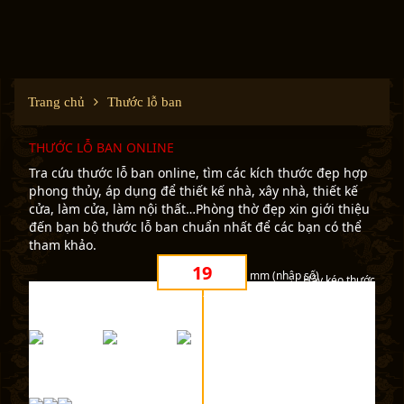
Trang chủ
Thước lỗ ban
THƯỚC LỖ BAN ONLINE
Tra cứu thước lỗ ban online, tìm các kích thước đẹp hợp
phong thủy, áp dụng để thiết kế nhà, xây nhà, thiết kế
cửa, làm cửa, làm nội thất…Phòng thờ đẹp xin giới thiệu
đến bạn bộ thước lỗ ban chuẩn nhất để các bạn có thể
tham khảo.
mm (nhập số)
Hãy kéo thước
Khoảng thông thủy (cửa, cửa sổ...)
Thước Lỗ Ban 52.2cm: