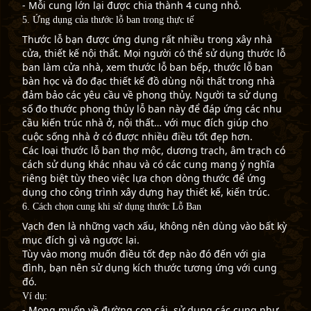
- Mỗi cung lớn lại được chia thành 4 cung nhỏ.
5. Ứng dụng của thước lỗ ban trong thực tế
Thước lỗ bạn được ứng dụng rất nhiều trong xây nhà
cửa, thiết kế nội thất. Mọi người có thể sử dụng thước lỗ
ban làm cửa nhà, xem thước lỗ ban bếp, thước lỗ ban
bàn học và đo đạc thiết kế đồ dùng nội thất trong nhà
đảm bảo các yêu cầu về phong thủy. Người ta sử dụng
số đo thước phong thủy lỗ ban này để đáp ứng các nhu
cầu kiến trúc nhà ở, nội thất… với mục đích giúp cho
cuộc sống nhà ở có được nhiều điều tốt đẹp hơn.
Các loại thước lỗ ban thợ mộc, dương trạch, âm trạch có
cách sử dụng khác nhau và có các cung mang ý nghĩa
riêng biệt tùy theo việc lựa chọn dòng thước để ứng
dụng cho công trình xây dựng hay thiết kế, kiến trúc.
6. Cách chọn cung khi sử dụng thước Lỗ Ban
Vạch đen là những vạch xấu, không nên dùng vào bất kỳ
mục đích gì và ngược lại.
Tùy vào mong muốn điều tốt đẹp nào đó đến với gia
đình, bạn nên sử dụng kích thước tương ứng với cung
đó.
Ví dụ
:
- Mong muốn về đường con cái, sử dụng các cung như