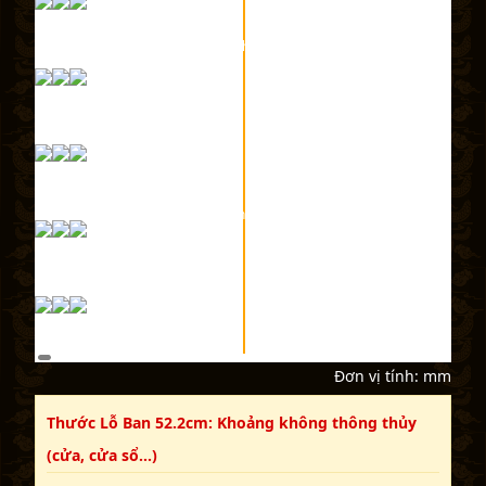
Khối xây dựng (bếp, bệ, bậc...)
Thước Lỗ Ban 42.9cm (Dương trạch):
Đồ nội thất (bàn thờ, tủ...)
Thước Lỗ Ban 38.8cm (Âm phần):
Đơn vị tính: mm
Thước Lỗ Ban 52.2cm: Khoảng không thông thủy
(cửa, cửa sổ...)