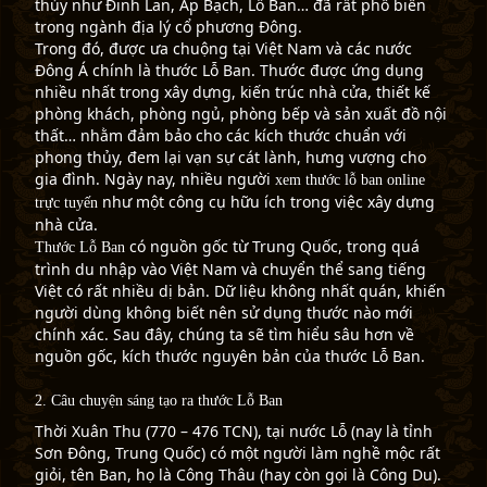
thủy như Đinh Lan, Áp Bạch, Lỗ Ban… đã rất phổ biến
trong ngành địa lý cổ phương Đông.
Trong đó, được ưa chuộng tại Việt Nam và các nước
Đông Á chính là thước Lỗ Ban. Thước được ứng dụng
nhiều nhất trong xây dựng, kiến trúc nhà cửa, thiết kế
phòng khách, phòng ngủ, phòng bếp và sản xuất đồ nội
thất… nhằm đảm bảo cho các kích thước chuẩn với
phong thủy, đem lại vạn sự cát lành, hưng vượng cho
gia đình. Ngày nay, nhiều người
xem thước lỗ ban online
như một công cụ hữu ích trong việc xây dựng
trực tuyến
nhà cửa.
có nguồn gốc từ Trung Quốc, trong quá
Thước Lỗ Ban
trình du nhập vào Việt Nam và chuyển thể sang tiếng
Việt có rất nhiều dị bản. Dữ liệu không nhất quán, khiến
người dùng không biết nên sử dụng thước nào mới
chính xác. Sau đây, chúng ta sẽ tìm hiểu sâu hơn về
nguồn gốc, kích thước nguyên bản của thước Lỗ Ban.
2. Câu chuyện sáng tạo ra thước Lỗ Ban
Thời Xuân Thu (770 – 476 TCN), tại nước Lỗ (nay là tỉnh
Sơn Đông, Trung Quốc) có một người làm nghề mộc rất
giỏi, tên Ban, họ là Công Thâu (hay còn gọi là Công Du).