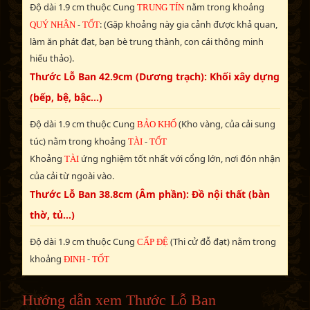
Độ dài 1.9 cm thuộc Cung
nằm trong khoảng
TRUNG TÍN
-
: (Gặp khoảng này gia cảnh được khả quan,
QUÝ NHÂN
TỐT
làm ăn phát đạt, bạn bè trung thành, con cái thông minh
hiếu thảo).
Thước Lỗ Ban 42.9cm (Dương trạch): Khối xây dựng
(bếp, bệ, bậc...)
Độ dài 1.9 cm thuộc Cung
(Kho vàng, của cải sung
BẢO KHỐ
túc) nằm trong khoảng
-
TÀI
TỐT
Khoảng
ứng nghiệm tốt nhất với cổng lớn, nơi đón nhận
TÀI
của cải từ ngoài vào.
Thước Lỗ Ban 38.8cm (Âm phần): Đồ nội thất (bàn
thờ, tủ...)
Độ dài 1.9 cm thuộc Cung
(Thi cử đỗ đạt) nằm trong
CẤP ĐỆ
khoảng
-
ĐINH
TỐT
Hướng dẫn xem Thước Lỗ Ban