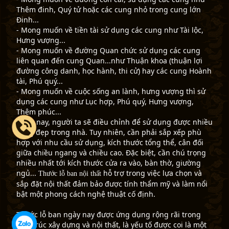
Thêm đinh, Quý tử hoặc các cung nhỏ trong cung lớn
Đinh...
- Mong muốn về tiền tài sử dụng các cung như Tài lộc,
Hưng vượng...
- Mong muốn về đường Quan chức sử dụng các cung
liên quan đến cung Quan...như Thuận khoa (thuận lợi
đường công danh, học hành, thi cử) hay các cung Hoành
tài, Phú quý...
- Mong muốn về cuộc sống an lành, hưng vượng thì sử
dụng các cung như Lục hợp, Phú quý, Hưng vượng,
Thêm phúc...
Ngày nay, người ta sẽ điều chỉnh để sử dụng được nhiều
cung đẹp trong nhà. Tuy nhiên, cần phải sắp xếp phù
hợp với nhu cầu sử dụng, kích thước tổng thể, cân đối
giữa chiều ngang và chiều cao. Đặc biệt, cần chú trọng
nhiều nhất tới kích thước cửa ra vào, bàn thờ, giường
ngủ...
hỗ trợ trong việc lựa chọn và
Thước lỗ ban nội thất
sắp đặt nội thất đảm bảo được tính thẩm mỹ và làm nổi
bật một phong cách nghệ thuật cố định.
Thước lỗ ban ngày nay được ứng dụng rộng rãi trong
kiến trúc xây dựng và nội thất, là yếu tố được coi là một