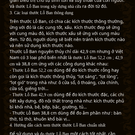
gian biểu thị cho sự sinh tồn và suy thoái của con người.
Và
ra đời từ đó.
thước Lỗ Ban trong xây dựng nhà cửa
3. Các loại thước Lỗ Ban thông dụng
Trên thước Lỗ Ban, có chia các kích thước thông thường,
ứng với đó là các cung tốt, xấu. Kích thước đẹp sẽ ứng
với cung màu đỏ, kích thước xấu sẽ ứng với cung màu
đen. Từ đó, người dùng sẽ biết nên tránh kích thước nào
và nên sử dụng kích thước nào.
Thước Lỗ Ban nguyên thủy chỉ dài 42,9 cm nhưng ở Việt
Nam có 3 loại phổ biến nhất là
thước Lỗ Ban 52,2 cm ; 42,9
và 38,8 cm ứng với các công dụng khác nhau:
cm
-
dùng để đo kích thước rỗng hay
Thước Lỗ Ban 52,2 cm
còn gọi là kích thước thông thủy, “lọt sáng”, “lọt lòng”,
“lọt gió” trong nhà như: ô cửa sổ, ô thoáng, cửa chính,
cửa sổ, giếng trời…
-
dùng để đo kích thước đặc, các chi
Thước Lỗ Ban 42,9 cm
tiết xây dựng, đồ nội thất trong nhà như: kích thước phủ
bì khối nhà, bệ, bếp, bậc, giường, tủ…
- Thước Lỗ Ban 38,8 cm dùng để đo âm phần như : bàn
thờ, tủ thờ, khuôn khổ bài vị…
4. Hướng dẫn cách xem thước thước Lỗ Ban chuẩn nhất
Để sử dụng và
một cách tốt nhất, cần
đo thước Lỗ Ban