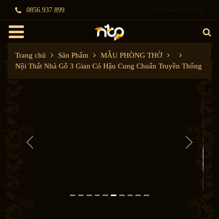
Gửi yêu cầu tư vấn
0856.937.899
Trang chủ
Sản Phẩm
MẪU PHÒNG THỜ
Nội Thất Nhà Gỗ 3 Gian Có Hậu Cung Chuẩn Truyền Thống
P
N
r
e
e
x
v
t
i
o
u
s