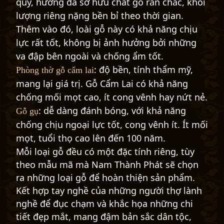
quý, hương đá sở hữu chất gỗ rắn chắc, khối
lượng riêng nặng bền bỉ theo thời gian.
Thêm vào đó, loài gỗ này có khả năng chịu
lực rất tốt, không bị ảnh hưởng bởi những
va đập bên ngoài và chống ẩm tốt.
: độ bền, tính thẩm mỹ,
Phòng thờ gỗ cẩm lai
mang lại giá trị. Gỗ Cẩm Lai có khả năng
chống mối mọt cao, ít cong vênh hay nứt nẻ.
: dễ dàng đánh bóng, với khả năng
Gỗ gụ
chống chịu ngoại lực tốt, cong vênh ít. Ít mối
mọt, tuổi thọ cao lên đến 100 năm.
Mỗi loại gỗ đều có một đặc tính riêng, tùy
theo mẫu mã mà Nam Thành Phát sẽ chọn
ra những loại gỗ để hoàn thiện sản phẩm.
Kết hợp tay nghề của những người thợ lành
nghề để đục chạm và khắc họa những chi
tiết đẹp mắt, mang đậm bản sắc dân tộc,