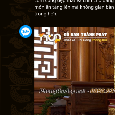
cơm cúng đẹp mắt và chỉn chu dâng l
món ăn tăng lên mà không gian bàn t
trọng hơn.