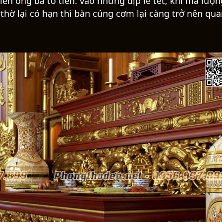
ên ông bà tổ tiên. vào những dịp lễ tết, khi mà lượn
hờ lại có hạn thì bàn cúng cơm lại càng trở nên qu