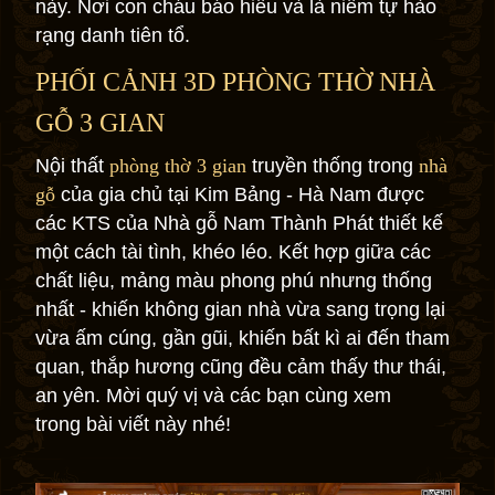
này. Nơi con cháu báo hiếu và là niềm tự hào
rạng danh tiên tổ.
PHỐI CẢNH 3D PHÒNG THỜ NHÀ
GỖ 3 GIAN
Nội thất
phòng thờ 3 gian
truyền thống trong
nhà
gỗ
của gia chủ tại Kim Bảng - Hà Nam được
các KTS của Nhà gỗ Nam Thành Phát thiết kế
một cách tài tình, khéo léo. Kết hợp giữa các
chất liệu, mảng màu phong phú nhưng thống
nhất - khiến không gian nhà vừa sang trọng lại
vừa ấm cúng, gần gũi, khiến bất kì ai đến tham
quan, thắp hương cũng đều cảm thấy thư thái,
an yên. Mời quý vị và các bạn cùng xem
trong bài viết này nhé!