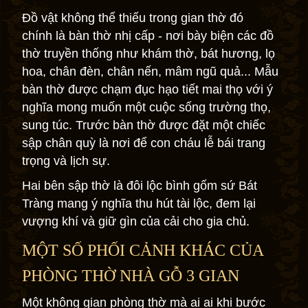
Đồ vật không thể thiếu trong gian thờ đó
chính là bàn thờ nhị cấp - nơi bày biện các đồ
thờ truyền thống như khám thờ, bát hương, lọ
hoa, chân đèn, chân nến, mâm ngũ quả... Mẫu
bàn thờ được chạm đục hạo tiết mai thọ với ý
nghĩa mong muốn một cuộc sống trường thọ,
sung túc. Trước bàn thờ được đặt một chiếc
sập chân quỳ là nơi để con cháu lễ bái trang
trọng và lịch sự.
Hai bên sập thờ là đôi lộc bình gốm sứ Bát
Tràng mang ý nghĩa thu hút tài lộc, đem lại
vượng khí và giữ gìn của cải cho gia chủ.
MỘT SỐ PHỐI CẢNH KHÁC CỦA
PHÒNG THỜ NHÀ GỖ 3 GIAN
Một không gian phòng thờ mà ai ai khi bước