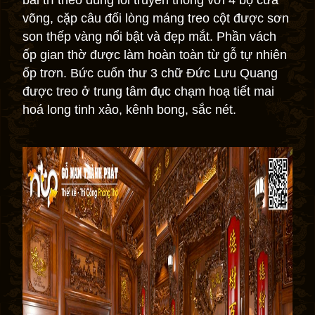
bài trí theo đúng lối truyền thống với 4 bộ cửa
võng, cặp câu đối lòng máng treo cột được sơn
son thếp vàng nổi bật và đẹp mắt. Phần vách
ốp gian thờ được làm hoàn toàn từ gỗ tự nhiên
ốp trơn. Bức cuốn thư 3 chữ Đức Lưu Quang
được treo ở trung tâm đục chạm hoạ tiết mai
hoá long tinh xảo, kênh bong, sắc nét.