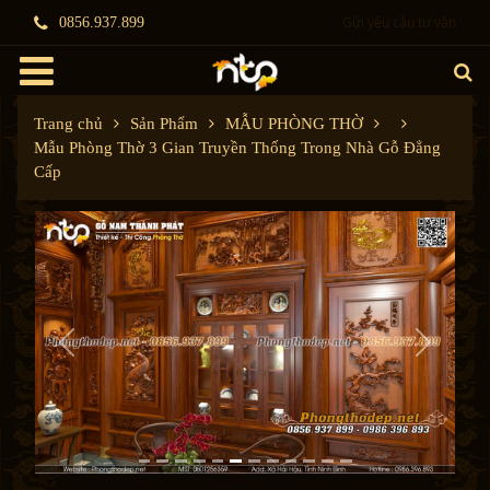
Gửi yêu cầu tư vấn
0856.937.899
Trang chủ
Sản Phẩm
MẪU PHÒNG THỜ
Mẫu Phòng Thờ 3 Gian Truyền Thống Trong Nhà Gỗ Đẳng
Cấp
P
N
r
e
e
x
v
t
i
o