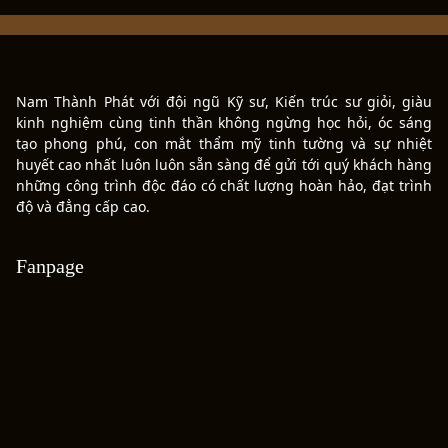
các tấm ván gỗ lớn (gọi là bức) nằm trong hệ
khung gỗ chắc chắn.
Nam Thành Phát với đội ngũ Kỹ sư, Kiến trúc sư giỏi, giàu
kinh nghiệm cùng tinh thần không ngừng học hỏi, óc sáng
tạo phong phú, con mắt thẩm mỹ tinh tường và sự nhiệt
huyết cao nhất luôn luôn sẵn sàng để gửi tới quý khách hàng
những công trình độc đáo có chất lượng hoàn hảo, đạt trình
độ và đẳng cấp cao.
Fanpage