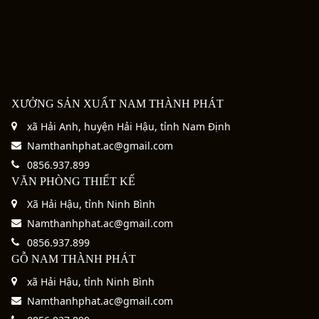
đình. Vì vậy, cửa bức bàn được chế tác với sự
nghiêm cho gian thờ, còn khi tháo mở hoàn
chỉn chu cả về kết cấu lẫn hoa văn.
toàn sẽ mang đến không gian rộng rãi, đón gió
Bên cạnh đó, các họa tiết chạm khắc trên cửa
và ánh sáng tự nhiên. Đây là nét kiến trúc vừa
còn gửi gắm nhiều ý nghĩa tốt đẹp như cầu bình
linh hoạt vừa phù hợp với điều kiện khí hậu Việt
an, phúc lộc, trường thọ và sự hưng thịnh của
Nam.
dòng tộc.
XƯỞNG SẢN XUẤT NAM THÀNH PHÁT
xã Hải Anh, huyện Hải Hậu, tỉnh Nam Định
Namthanhphat.ac@gmail.com
0856.937.899
VĂN PHÒNG THIẾT KẾ
Xã Hải Hậu, tỉnh Ninh Bình
Namthanhphat.ac@gmail.com
0856.937.899
GỖ NAM THÀNH PHÁT
xã Hải Hậu, tỉnh Ninh Bình
Namthanhphat.ac@gmail.com