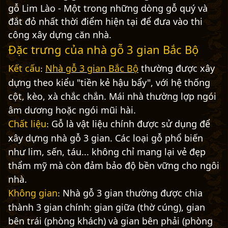
gỗ Lim Lào - Một trong những dòng gỗ quý và
đắt đỏ nhất thời điểm hiện tại để đưa vào thi
công xây dựng căn nhà.
Đặc trưng của nhà gỗ 3 gian Bắc Bộ
Kết cấu
Nhà gỗ 3 gian Bắc Bộ
thường được xây
:
dựng theo kiểu "tiền kẻ hậu bẩy", với hệ thống
cột, kèo, xà chắc chắn. Mái nhà thường lợp ngói
âm dương hoặc ngói mũi hài.
Chất liệu
Gỗ là vật liệu chính được sử dụng để
:
xây dựng nhà gỗ 3 gian. Các loại gỗ phổ biến
như lim, sến, táu... không chỉ mang lại vẻ đẹp
thẩm mỹ mà còn đảm bảo độ bền vững cho ngôi
nhà.
Không gian
Nhà gỗ 3 gian thường được chia
:
thành 3 gian chính: gian giữa (thờ cúng), gian
bên trái (phòng khách) và gian bên phải (phòng