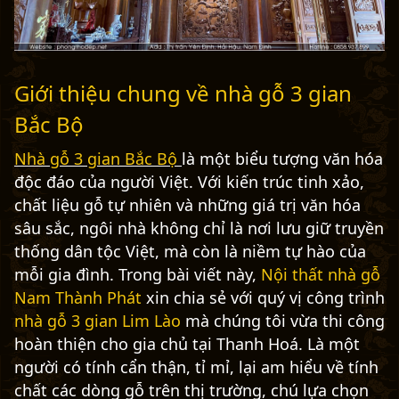
Giới thiệu chung về nhà gỗ 3 gian
Bắc Bộ
Nhà gỗ 3 gian Bắc Bộ
là một biểu tượng văn hóa
độc đáo của người Việt. Với kiến trúc tinh xảo,
chất liệu gỗ tự nhiên và những giá trị văn hóa
sâu sắc, ngôi nhà không chỉ là nơi lưu giữ truyền
thống dân tộc Việt, mà còn là niềm tự hào của
mỗi gia đình. Trong bài viết này,
Nội thất nhà gỗ
Nam Thành Phát
xin chia sẻ với quý vị công trình
nhà gỗ 3 gian Lim Lào
mà chúng tôi vừa thi công
hoàn thiện cho gia chủ tại Thanh Hoá. Là một
người có tính cẩn thận, tỉ mỉ, lại am hiểu về tính
chất các dòng gỗ trên thị trường, chú lựa chọn