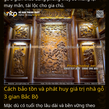
may mắn, tài lộc cho gia chủ.
Cách bảo tồn và phát huy giá trị nhà gỗ
3 gian Bắc Bộ
Mặc dù có tuổi thọ lâu dài và bền vững theo