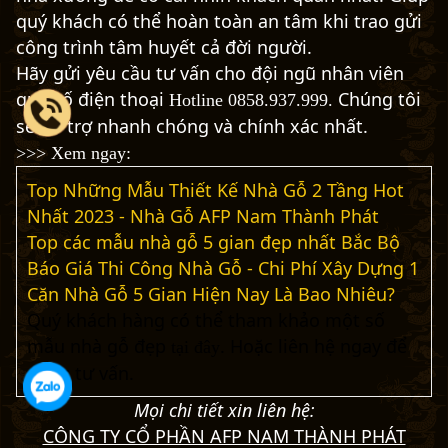
quý khách có thể hoàn toàn an tâm khi trao gửi
công trình tâm huyết cả đời người.
Hãy gửi yêu cầu tư vấn cho đội ngũ nhân viên
qua số điện thoại
Chúng tôi
Hotline
0858.937.999.
sẽ hỗ trợ nhanh chóng và chính xác nhất.
>>> Xem ngay:
Top Những Mẫu Thiết Kế Nhà Gỗ 2 Tầng Hot
Nhất 2023 - Nhà Gỗ AFP Nam Thành Phát
Top các mẫu nhà gỗ 5 gian đẹp nhất Bắc Bộ
Báo Giá Thi Công Nhà Gỗ - Chi Phí Xây Dựng 1
Căn Nhà Gỗ 5 Gian Hiện Nay Là Bao Nhiêu?
Quý khách hàng có thể tham khảo một số
mẫu nhà gỗ đẹp
. Hoặc liên hệ ngay để
tại đây
được tư vấn.
Mọi chi tiết xin liên hệ:
CÔNG TY CỔ PHẦN AFP NAM THÀNH PHÁT