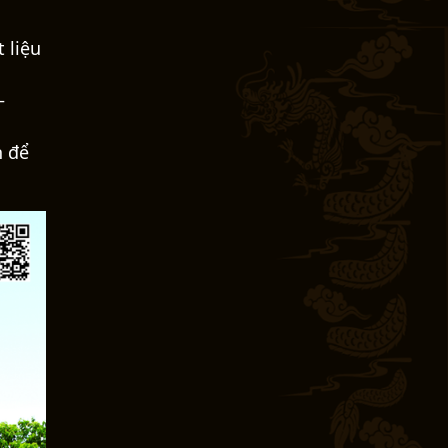
 liệu
–
h để