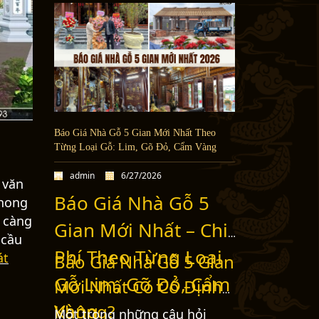
Báo Giá Nhà Gỗ 5 Gian Mới Nhất Theo
Từng Loại Gỗ: Lim, Gõ Đỏ, Cẩm Vàng
admin
6/27/2026
 văn
Báo Giá Nhà Gỗ 5
phong
y càng
Gian Mới Nhất – Chi
 cầu
Phí Theo Từng Loại
át
Báo Giá Nhà Gỗ 5 Gian
Gỗ Lim, Gõ Đỏ, Cẩm
Mới Nhất Có Cố Định
Vàng
Không?
Một trong những câu hỏi