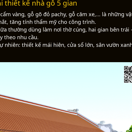
i thiết kế nhà gỗ 5 gian
 cẩm vàng, gỗ gõ đỏ pachy, gỗ căm xe,... là những vật
ắt, tăng tính thẩm mỹ cho công trình.
iữa thường dùng làm nơi thờ cúng, hai gian bên trái 
y theo nhu cầu.
 nhiên: thiết kế mái hiên, cửa sổ lớn, sân vườn xan