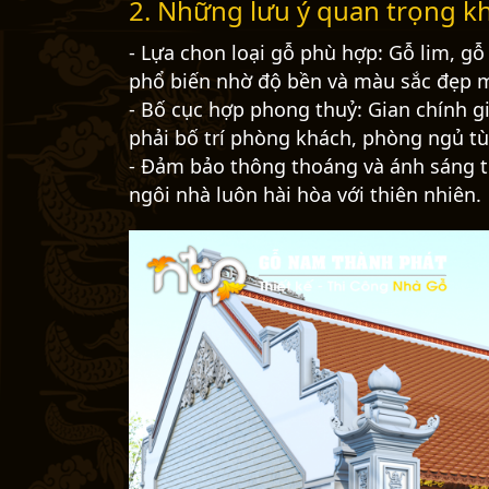
2. Những lưu ý quan trọng kh
- Lựa chon loại gỗ phù hợp: Gỗ lim, gỗ
phổ biến nhờ độ bền và màu sắc đẹp m
- Bố cục hợp phong thuỷ: Gian chính g
phải bố trí phòng khách, phòng ngủ tù
- Đảm bảo thông thoáng và ánh sáng tự
ngôi nhà luôn hài hòa với thiên nhiên.