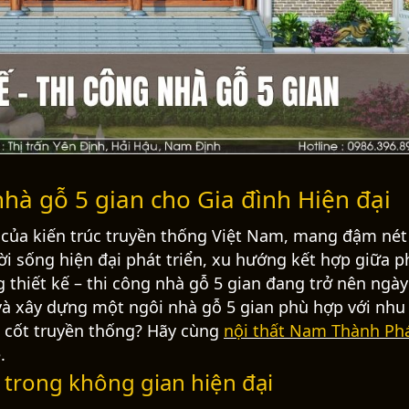
 nhà gỗ 5 gian cho Gia đình Hiện đại
 của kiến trúc truyền thống Việt Nam, mang đậm nét
 đời sống hiện đại phát triển, xu hướng kết hợp giữa 
ng thiết kế – thi công nhà gỗ 5 gian đang trở nên ngà
 và xây dựng một ngôi nhà gỗ 5 gian phù hợp với nhu
 cốt truyền thống?
Hãy cùng
nội thất Nam Thành Ph
.
 trong không gian hiện đại