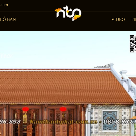
.com
ấn Thiết kế -Thi công nhà gỗ 5 gian cho Gia đình Hiện đại
LỖ BAN
VIDEO
TI