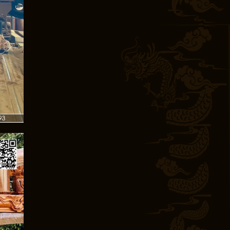
Nhà gỗ lim tali Nam Phi tại