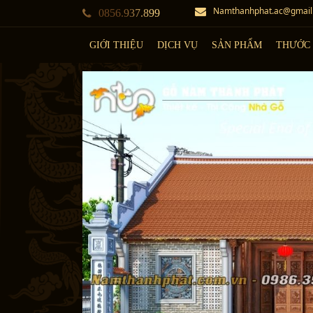
Namthanhphat.ac@gmail
0856.937.899
Trang chủ
Tin tức
Chia sẻ kiến thức
Tư v
GIỚI THIỆU
DỊCH VỤ
SẢN PHẨM
THƯỚC 