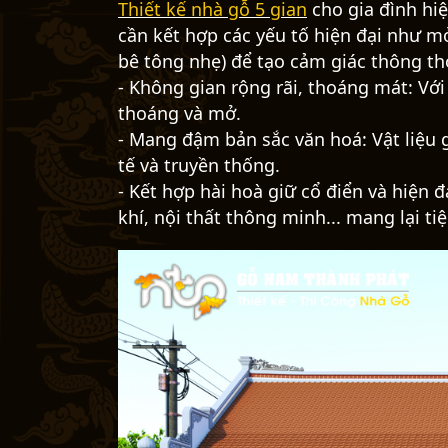
Thiết kế nhà gỗ 5 gian
cho gia đình hi
cần kết hợp các yếu tố hiện đại như mở
bê tông nhẹ) để tạo cảm giác thông th
- Không gian rộng rãi, thoáng mát: V
ới
thoáng và mở.
- Mang đậm bản sắc văn hoá: Vật liệu 
tế và truyền thống.
- Kết hợp hài hoà giữ cổ điển và hiện
khí, nội thất thông minh... mang lại t