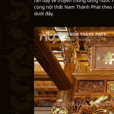
Đầu năm 2024 vừa qua
nội thất Nam
thờ tại Ninh Bình cho một vị khách đặ
thi công phòng thờ đẹp tại Ninh Bìn
Phát tự hào được khách hàng tin tưở
của gia đình. Gia chủ ở đây là một
giữ những nếp nhà gỗ cổ truyền thông
nơi anh cùng con cháu trong gia đình
răn dạy về truyền thống uống nước n
cùng nội thất Nam Thành Phát theo dõ
dưới đây.