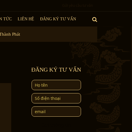
Gửi yêu cầu tư vấn
N TỨC
LIÊN HỆ
ĐĂNG KÝ TƯ VẤN
Thành Phát
h
ĐĂNG KÝ TƯ VẤN
Gửi thông tin