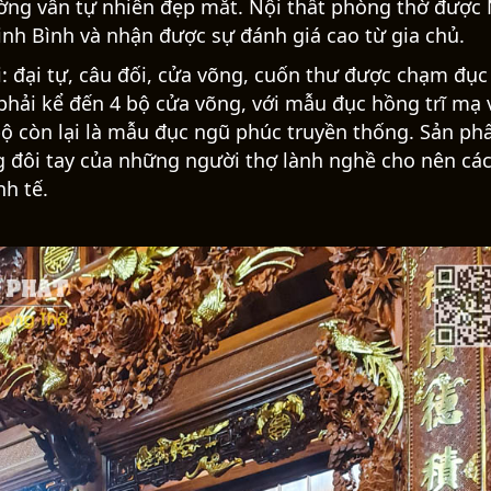
ông phòng thờ nổi bật tại Nam Thành Phát
G THỜ ĐẸP TẠI NINH BÌNH
chất liệu gỗ hương ta - cực phẩm trong làng gỗ quý 
g trăm năm. Cùng với đó là màu sắc sắng ấm, dễ đục 
ờng vân tự nhiên đẹp mắt. Nội thất phòng thờ được
inh Bình và nhận được sự đánh giá cao từ gia chủ.
: đại tự, câu đối, cửa võng, cuốn thư được chạm đục
 phải kể đến 4 bộ cửa võng, với mẫu đục hồng trĩ mạ
bộ còn lại là mẫu đục ngũ phúc truyền thống. Sản p
đôi tay của những người thợ lành nghề cho nên các
nh tế.