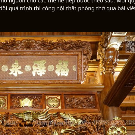
 Thành Phát
đã thiết kế và hoàn thiện thi công phòn
c biệt. Là đơn vị tiên phong trong lĩnh vực thiết kế 
h, Nam Định và các tỉnh miền Bắc, nội thất Nam Thà
ng và giao cho trọng trách kiến tạo không gian thờ 
 người yêu mến những nét đẹp truyền thống và muốn 
 qua thiết kế không gian thờ tự ông bà tổ tiên. Đây
 hương khói cho gia tiên tiền tổ, thể hiện đạo hiếu 
hớ nguồn cho các thế hệ tiếp bước theo sau. Mời quý
i quá trình thi công nội thất phòng thờ qua bài viế