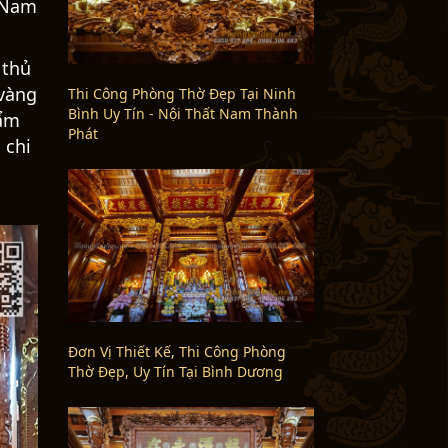
Thi Công Phòng Thờ Đẹp Tại Ninh
Bình Uy Tín - Nội Thất Nam Thành
Phát
với
đẽo
 Nam
 thủ
 vàng
hẩm
 chi
Đơn Vị Thiết Kế, Thi Công Phòng
Thờ Đẹp, Uy Tín Tại Bình Dương