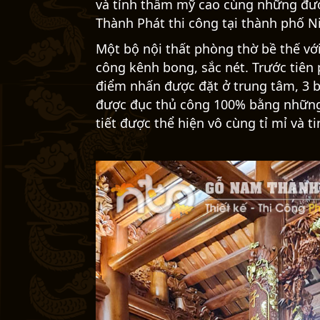
>>> Xem ngay:
Các công trình thi c
TOÀN CẢNH THI CÔNG PHÒN
Toàn bộ gian thờ được làm trên nền 
tuổi thọ bền đẹp có thể lên tới hàn
và tính thẩm mỹ cao cùng những đư
Thành Phát thi công tại thành phố N
Một bộ nội thất phòng thờ bề thế với
công kênh bong, sắc nét. Trước tiên
điểm nhấn được đặt ở trung tâm, 3 
được đục thủ công 100% bằng những 
tiết được thể hiện vô cùng tỉ mỉ và ti