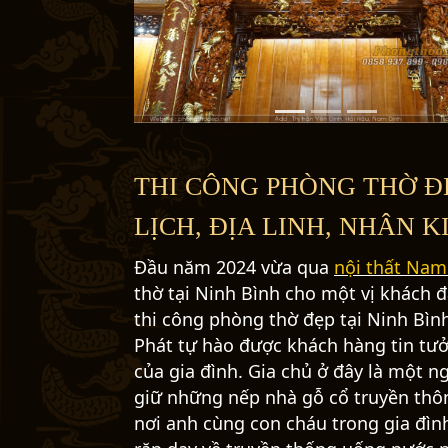
P
r
e
v
i
o
u
s
THI CÔNG PHÒNG THỜ ĐẸ
LỊCH, ĐỊA LINH, NHÂN K