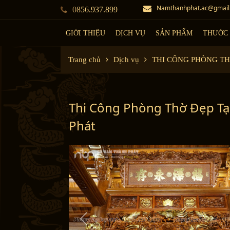
Namthanhphat.ac@gmail
0856.937.899
GIỚI THIỆU
DỊCH VỤ
SẢN PHẨM
THƯỚC 
Trang chủ
Dịch vụ
THI CÔNG PHÒNG T
Thi Công Phòng Thờ Đẹp Tại
Phát