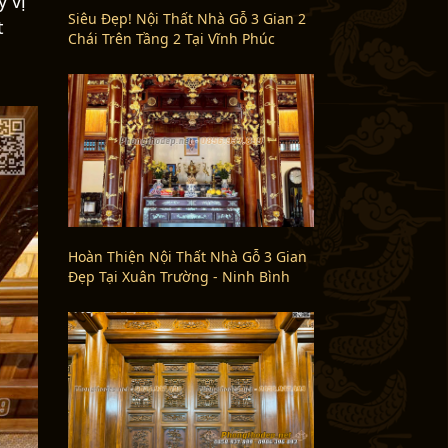
g
Siêu Đẹp! Nội Thất Nhà Gỗ 3 Gian 2
Chái Trên Tầng 2 Tại Vĩnh Phúc
và
nh
tự
lưu
 là
và
 vị
t
Hoàn Thiện Nội Thất Nhà Gỗ 3 Gian
Đẹp Tại Xuân Trường - Ninh Bình