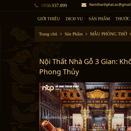
Namthanhphat.ac@gmail
0856.937.899
GIỚI THIỆU
DỊCH VỤ
SẢN PHẨM
THƯỚC 
Trang chủ
Sản Phẩm
MẪU PHÒNG THỜ
Nội Thất Nhà Gỗ 3 Gian: K
Phong Thủy
P
r