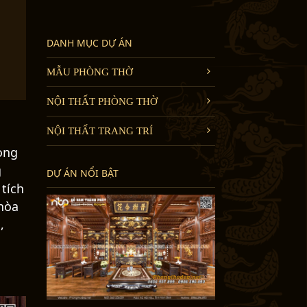
DANH MỤC DỰ ÁN
MẪU PHÒNG THỜ
NỘI THẤT PHÒNG THỜ
NỘI THẤT TRANG TRÍ
ong
g
DỰ ÁN NỔI BẬT
tích
 hòa
,