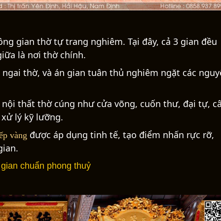
ng gian thờ tự trang nghiêm. Tại đây, cả 3 gian đều
iữa là nơi thờ chính.
, ngai thờ, và án gian tuân thủ nghiêm ngặt các ngu
ội thất thờ cúng như cửa võng, cuốn thư, đại tự, c
xử lý kỹ lưỡng.
được áp dụng tinh tế, tạo điểm nhấn rực rỡ,
hếp vàng
gian.
3 gian chuẩn phong thuỷ