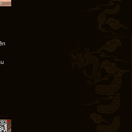
yên
âu