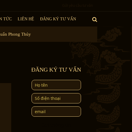
Gửi yêu cầu tư vấn
N TỨC
LIÊN HỆ
ĐĂNG KÝ TƯ VẤN
huẩn Phong Thủy
ĐĂNG KÝ TƯ VẤN
Gửi thông tin