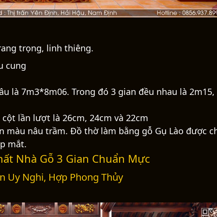
ang trọng, linh thiêng.
ậu cung
sâu là 7m3*8m06. Trong đó 3 gian đều nhau là 2m15,
 cột lần lượt là 26cm, 24cm và 22cm
ơn màu nâu trầm. Đồ thờ làm bằng gỗ Gụ Lào được 
ẹp mắt.
Thất Nhà Gỗ 3 Gian Chuẩn Mực
ian Uy Nghi, Hợp Phong Thủy