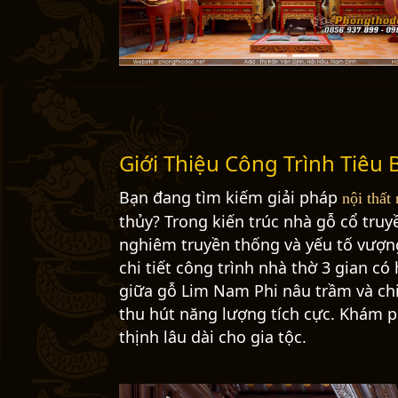
e
v
i
o
u
s
Giới Thiệu Công Trình Tiêu 
Bạn đang tìm kiếm giải pháp
nội thất
thủy? Trong kiến trúc nhà gỗ cổ truy
nghiêm truyền thống và yếu tố vượng
chi tiết công trình nhà thờ 3 gian có
giữa gỗ Lim Nam Phi nâu trầm và chi
thu hút năng lượng tích cực. Khám p
thịnh lâu dài cho gia tộc.